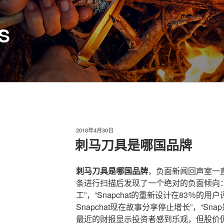
S
发
2018年4月30日
布
刺马刀具是哪国品牌
于
刺马刀具是哪国品牌
，负面新闻回声室一直无
条进行扫描后发现了一个绝对的负面倾向：“S
工”，“Snapchat的重新设计在83％的
Snapchat现在故事分享停止增长”，“Sn
最近的财报显示投资者感到乐观，但股价