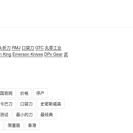
头折刀
RMJ
口袋刀
GTC
丸章工业
n King
Emerson Knives
DPx Gear
武
国官网
价格
停产
卡巴刀
口袋刀
史密斯威森
测试
最小的刀
最经典
限量版
香港