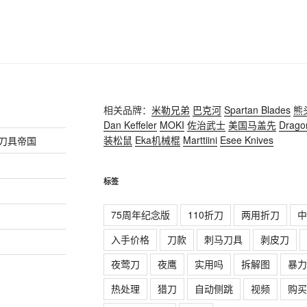
相关品牌：
米勒兄弟
巴克河
Spartan Blades
熊
Dan Keffeler
MOKI
佐治武士
美国马盖先
Drago
装松鼠
Eka机械棍
Marttiini
Esee Knives
的刀具帝国
标签
75周年纪念版
110折刀
两用折刀
中
入手价格
刀款
刺马刀具
剥皮刀
夜莺刀
夜鹰
实用吗
拆解图
暴力
热处理
猎刀
自动侧跳
视频
购买