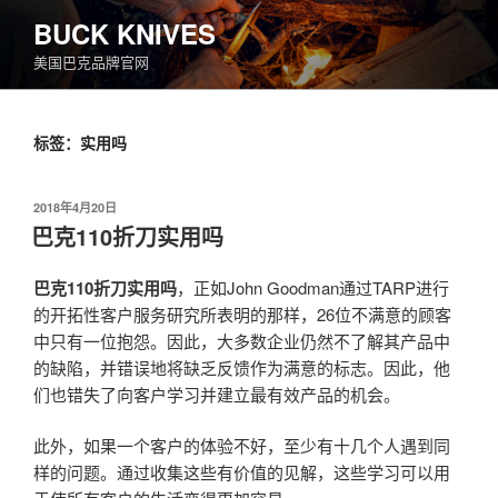
跳
BUCK KNIVES
至
美国巴克品牌官网
内
容
标签：实用吗
发
2018年4月20日
布
巴克110折刀实用吗
于
巴克110折刀实用吗
，正如John Goodman通过TARP进行
的开拓性客户服务研究所表明的那样，26位不满意的顾客
中只有一位抱怨。因此，大多数企业仍然不了解其产品中
的缺陷，并错误地将缺乏反馈作为满意的标志。因此，他
们也错失了向客户学习并建立最有效产品的机会。
此外，如果一个客户的体验不好，至少有十几个人遇到同
样的问题。通过收集这些有价值的见解，这些学习可以用