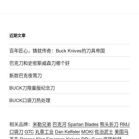
近期文章
百年匠心，铸就传奇：Buck Knives的刀具帝国
巴克刀和史密斯威森刀哪个好
新款巴克夜莺刀
BUCK刀限量版纪念刀
BUCK口袋刀热处理
相关品牌：
米勒兄弟
巴克河
Spartan Blades
熊头折刀
RMJ
口袋刀
GTC
丸章工业
Dan Keffeler
MOKI
佐治武士
美国马
盖先
Dragon King
Emerson Knives
DPx Gear
武装松鼠