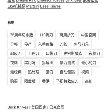
Eka机械棍
Marttiini
Esee Knives
标签
75周年纪念版
110折刀
两用折刀
中国官网
价格
停产
入手价格
刀款
刺马刀具
剥皮刀
卡巴刀
口袋刀
史密斯威森
夜莺刀
夜鹰
实用吗
拆解图
暴力测试
最小的刀
最经典
热处理
猎刀
自动侧跳
视频
购买
限量版
香港
马斯特救生刀
高仿
Buck Knives
|
美国巴克
|
巴克官网